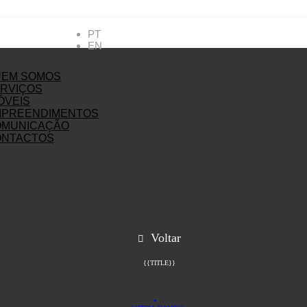
PT
EN
UEM SOMOS
RVIÇOS
ÓVEIS
MPREENDIMENTOS
OMUNICAÇÃO
ONTACTOS
Voltar
{{TITLE}}