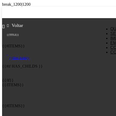
Voltar
Q
SE
{{TITLE}}
IM
E
{{#ITEMS}}
C
C
{{ITEM_NAME}}
{{#if HAS_CHILDS }}
{{/if}}
{{/ITEMS}}
{{#ITEMS}}