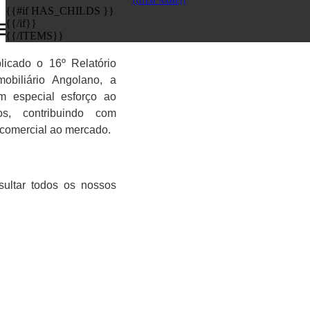
{{ITEM_NAME}}
{{#if HAS_CHILDS }}
{{/if}}
 NOTÍCIAS
EARCH
{{/ITEMS}}
icado o 16º Relatório
obiliário Angolano, a
m especial esforço ao
s, contribuindo com
 comercial ao mercado.
ultar todos os nossos