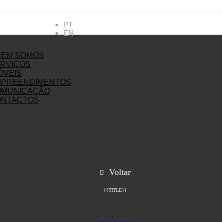
PT
EN
UEM SOMOS
RVIÇOS
ÓVEIS
MPREENDIMENTOS
OMUNICAÇÃO
ONTACTOS
Voltar
{{TITLE}}