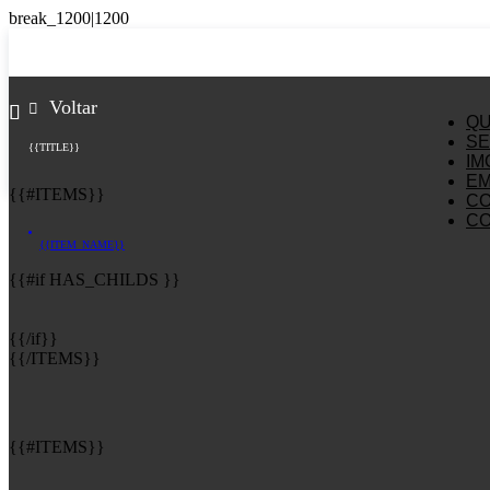
Voltar
Q
SE
{{TITLE}}
IM
E
{{#ITEMS}}
C
C
{{ITEM_NAME}}
{{#if HAS_CHILDS }}
{{/if}}
{{/ITEMS}}
{{#ITEMS}}