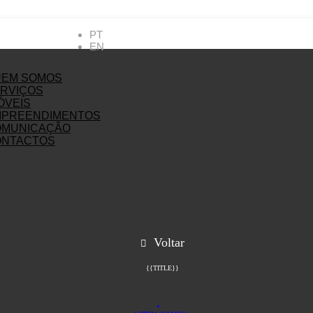
PT
EN
UEM SOMOS
RVIÇOS
ÓVEIS
MPREENDIMENTOS
OMUNICAÇÃO
ONTACTOS
Voltar
{{TITLE}}