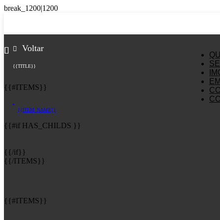
Voltar
Q
SE
{{TITLE}}
IM
E
{{#ITEMS}}
C
C
{{ITEM_NAME}}
{{#if HAS_CHILDS }}
{{/if}}
{{/ITEMS}}
{{#ITEMS}}