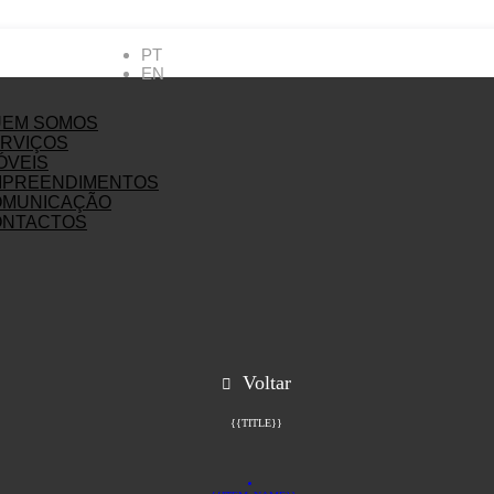
PT
EN
UEM SOMOS
RVIÇOS
ÓVEIS
MPREENDIMENTOS
OMUNICAÇÃO
ONTACTOS
Voltar
{{TITLE}}