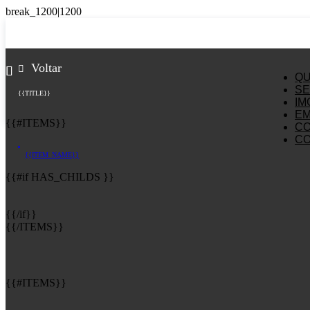
Voltar
Q
SE
{{TITLE}}
IM
E
{{#ITEMS}}
C
C
{{ITEM_NAME}}
{{#if HAS_CHILDS }}
{{/if}}
{{/ITEMS}}
{{#ITEMS}}