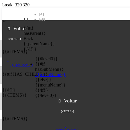
PT

EN
{{#if
Voltar
hasParent}}
Back
{{TITLE}}
{{parentName}}
{{/if}}
{{#ITEMS}}
{{#level0}}
{{#if
{{ITEM_NAME}}
hasSubMenu}}
{{#if HAS_CHILDS }}
{{menuName}}
{{else}}
{{menuName}}
{{/if}}
{{/if}}
{{/ITEMS}}
{{/level0}}
Voltar
{{TITLE}}
{{#ITEMS}}